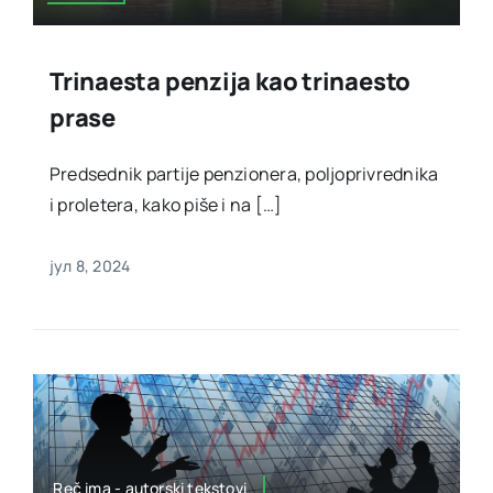
Trinaesta penzija kao trinaesto
prase
Predsednik partije penzionera, poljoprivrednika
i proletera, kako piše i na […]
јул 8, 2024
Reč ima - autorski tekstovi