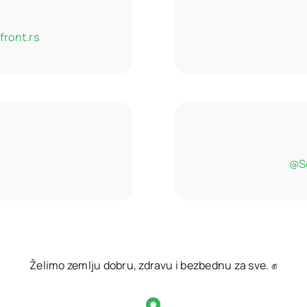
front.rs
@Se
Želimo zemlju dobru, zdravu i bezbednu za sve. ✊