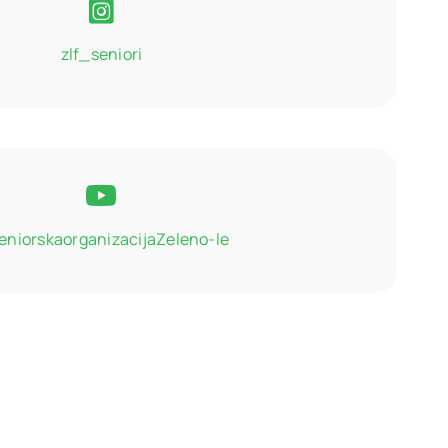
zlf_seniori
niorskaorganizacijaZeleno-le