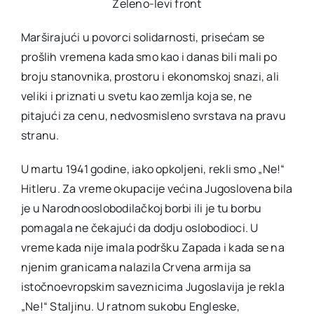
Zeleno-levi front
Marširajući u povorci solidarnosti, prisećam se
prošlih vremena kada smo kao i danas bili mali po
broju stanovnika, prostoru i ekonomskoj snazi, ali
veliki i priznati u svetu kao zemlja koja se, ne
pitajući za cenu, nedvosmisleno svrstava na pravu
stranu.
U martu 1941 godine, iako opkoljeni, rekli smo „Ne!“
Hitleru. Za vreme okupacije većina Jugoslovena bila
je u Narodnooslobodilačkoj borbi ili je tu borbu
pomagala ne čekajući da dodju oslobodioci. U
vreme kada nije imala podršku Zapada i kada se na
njenim granicama nalazila Crvena armija sa
istočnoevropskim saveznicima Jugoslavija je rekla
„Ne!“ Staljinu. U ratnom sukobu Engleske,