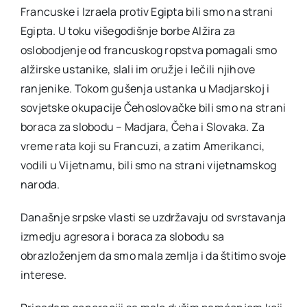
Francuske i Izraela protiv Egipta bili smo na strani
Egipta. U toku višegodišnje borbe Alžira za
oslobodjenje od francuskog ropstva pomagali smo
alžirske ustanike, slali im oružje i lečili njihove
ranjenike. Tokom gušenja ustanka u Madjarskoj i
sovjetske okupacije Čehoslovačke bili smo na strani
boraca za slobodu – Madjara, Čeha i Slovaka. Za
vreme rata koji su Francuzi, a zatim Amerikanci,
vodili u Vijetnamu, bili smo na strani vijetnamskog
naroda.
Današnje srpske vlasti se uzdržavaju od svrstavanja
izmedju agresora i boraca za slobodu sa
obrazloženjem da smo mala zemlja i da štitimo svoje
interese.