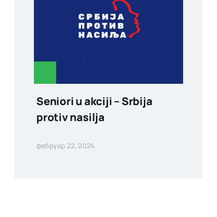
Seniori u akciji – Srbija
protiv nasilja
фебруар 22, 2024