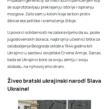
Pripadam generaciji sa malo dužim pamćenjem koji
se suprotstavljaju prekrajanju istorije i ispiranju
mozgova. Zato sam u koloni koja se bori protiv
šibicarske politike i sramoćenja Srbije.
U povorci solidarnosti ne zaboravljamo da su, posle
jugoslovenskih boraca, najbrojniji učesnici bitke za
oslobodjenje Beograda oktobra 1944 godine bili
Ukrajinci u sastavu sovjetske Crvene Armije. Danas,
kada se Ukrajinci bore za svoju zemlju i svoju
slobodu, na njihovoj smo strani.
Živeo bratski ukrajinski narod! Slava
Ukraine!