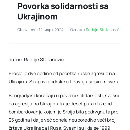
Povorka solidarnosti sa
Ukrajinom
Objavljeno: 12. март 2024.
Oznake:
Radoje Stefanović
autor: Radoje Stefanović
Prošlo je dve godine od početka ruske agresije na
Ukrajinu. Skupovi podrške održavaju se širom sveta.
Beogradjani koračaju u povorci solidarnosti, svesni
da agresija na Ukrajinu traje deset puta duže od
bombardovanja kojem je Srbija bila podrvgnuta pre
25 godina i da je već odnela neuporedivo veći broj
žrtava Ukrajinaca i Rusa. Svesni su i da se 1999