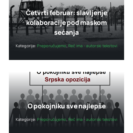
Četvrti februar: slavljenje
kolaboracije pod maskom
sećanja
Kategorije:
Preporučujemo
,
Reč ima - autorski tekstovi
O pokojniku sve najlepše
Kategorije:
Preporučujemo
,
Reč ima - autorski tekstovi