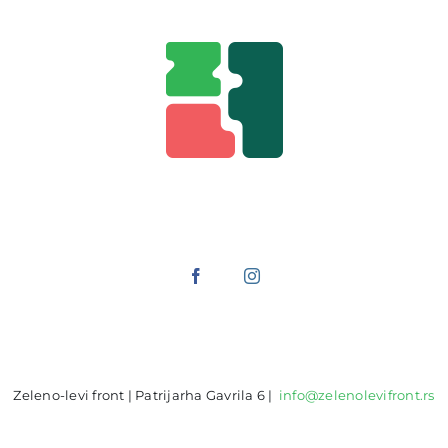
Zeleno-levi front | Patrijarha Gavrila 6 |
info@zelenolevifront.rs